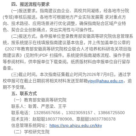
四、报送流程与要求
(一)报送要求。指南建议由企业、高校共同凝练，经各地市分院
(专班)审核后报送。各地市可根据地方产业实际发展需 求对重点方
向、技术路径、应用场景进行优化调整，确保指南贴合区域产业特
色、契合企业创新痛点，突出实用性与可操作性。
(二)报送方式。各申报单位登录教育部安徽高等研究院信息管理系
统，按系统提示在线填报指南建议基本信息，并上传加盖单位公章的
《2027年教育部安徽高等研究院校企联合人才培养和科研攻关项目指
南建议表》(见附件)PDF 扫描件。系统提供指南凝练流程、操作手册
等参阅材料，供申报单位下载查阅。纸质版材料由申报单位自行留存
备查。
(三)截止时间。本次指南征集截止时间为2026年7月8日。通过学
校申报可在截止日期前将相关材料发送至邮箱
yjsy@ahau.edu.cn
，逾
期不予受理。
五、联系方式
（一）教育部安徽高等研究院
联系人：耿菁、严思梁、王平
联系电话： 13285657656 、13023059157 、13866725500
技术支持：赵聪聪18037780908、章甜甜18037780378
信息管理系统网址：
https://srp.ahjzu.edu.cn/kky
（二）学校研究生院