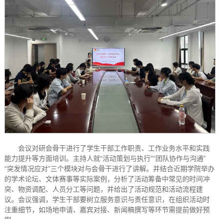
会议对研会骨干进行了学生干部工作职责、工作业务水平和实践
能力提升等方面培训。主持人就“活动策划与执行”“团队协作与沟通”
“突发情况应对”三个模块对与会骨干进行了讲解。并结合近期学院举办
的学术论坛、文体赛事等实际案例，分析了活动筹备中常见的时间冲
突、物资调配、人员分工等问题，并给出了活动规范和活动流程建
议。会议强调，学生干部要树立服务意识与责任意识，在组织活动时
注重细节，如场地申请、嘉宾对接、新闻稿撰写等环节需提前做好预